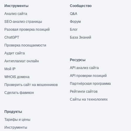
Инструменты
Сообщество
Анализ сайта
Q&A
SEO-анализ страницы
Форум
Разовая проверка позиций
Блог
ChatGPT
База Знаний
Проверка посещаемости
Аудит сайта
Ресурсы
Антиплагиат онлайн
API анализ сайта
Мой IP
API проверки позиций
WHOIS домена
Партнёрская программа
Проверить сайт на мошенников
Рейтинги сайтов
Сделать фавикон
Сайты на технологиях
Продукты
Тарифы и цены
Инструменты