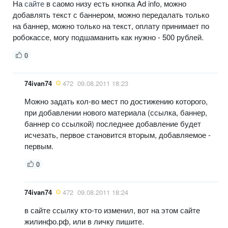
На
сайте
в саомо низу есть кнопка Ad info, можно
добавлять текст с баннером, можно передалать только
на баннер, можно только на текст, оплату принимает по
робокассе, могу подшаманить как нужно - 500 рублей.
0
74ivan74
472
09.08.2011 18:23
Можно задать кол-во мест по достижению которого,
при добавлении нового материала (ссылка, баннер,
баннер со ссылкой) последнее добавление будет
исчезать, первое становится вторым, добавляемое -
первым.
0
74ivan74
472
09.08.2011 18:24
в сайте ссылку кто-то изменил, вот на этом сайте
жилинфо.рф, или в личку пишите.