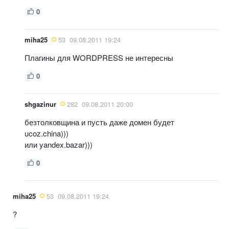
0
miha25
53
09.08.2011 19:24
Плагины для WORDPRESS не интересны
0
shgazinur
282
09.08.2011 20:00
безтолковщина и пусть даже домен будет
ucoz.china)))
или yandex.bazar)))
0
miha25
53
09.08.2011 19:24
?