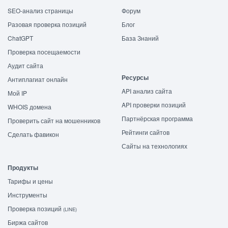
SEO-анализ страницы
Форум
Разовая проверка позиций
Блог
ChatGPT
База Знаний
Проверка посещаемости
Аудит сайта
Ресурсы
Антиплагиат онлайн
API анализ сайта
Мой IP
API проверки позиций
WHOIS домена
Партнёрская программа
Проверить сайт на мошенников
Рейтинги сайтов
Сделать фавикон
Сайты на технологиях
Продукты
Тарифы и цены
Инструменты
Проверка позиций
(LINE)
Биржа сайтов