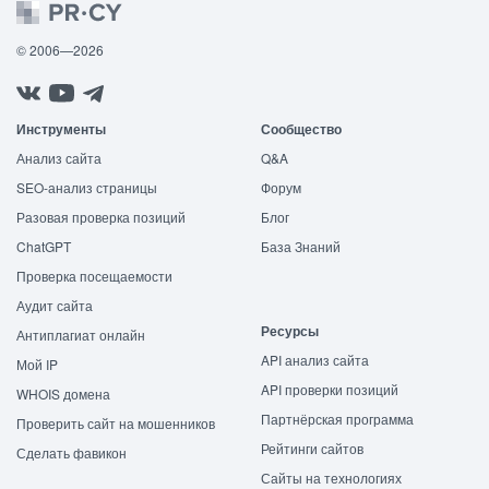
© 2006—2026
Инструменты
Сообщество
Анализ сайта
Q&A
SEO-анализ страницы
Форум
Разовая проверка позиций
Блог
ChatGPT
База Знаний
Проверка посещаемости
Аудит сайта
Ресурсы
Антиплагиат онлайн
API анализ сайта
Мой IP
API проверки позиций
WHOIS домена
Партнёрская программа
Проверить сайт на мошенников
Рейтинги сайтов
Сделать фавикон
Сайты на технологиях