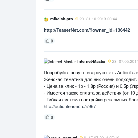
mikelab-pro
20
31.10.2013 20:44
http://TeaserNet.com/?owner_id=136442
0
Internet-Master
23
07.05.201
Попробуйте новую тизерную сеть ActionTeas
Женская тематика для них очень подходит.
- Цена за клик - 1р - 1,8р (Россия) и 0,5р (Ук
- Имеется также оплата за действия (от 10 д
- Гибкая система настройки рекламных бло
http://actionteaser.ru/r/967
0
serguei
6
17.07.2014 07:10