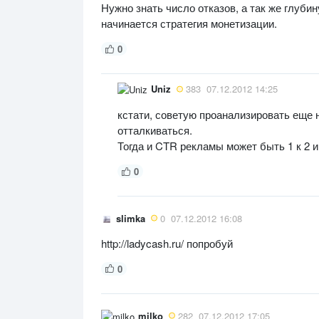
Нужно знать число отказов, а так же глубин
начинается стратегия монетизации.
0
Uniz
383
07.12.2012 14:25
кстати, советую проанализировать еще н
отталкиваться.
Тогда и CTR рекламы может быть 1 к 2 
0
slimka
0
07.12.2012 16:08
http://ladycash.ru/ попробуй
0
milko
282
07.12.2012 17:05