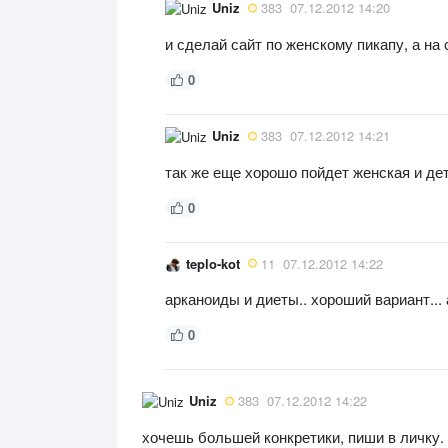
Uniz
383
07.12.2012 14:20
и сделай сайт по женскому пикапу, а на
0
Uniz
383
07.12.2012 14:21
так же еще хорошо пойдет женская и де
0
teplo-kot
11
07.12.2012 14:22
арканоиды и диеты.. хороший вариант... 
0
Uniz
383
07.12.2012 14:22
хочешь большей конкретики, пиши в личку.