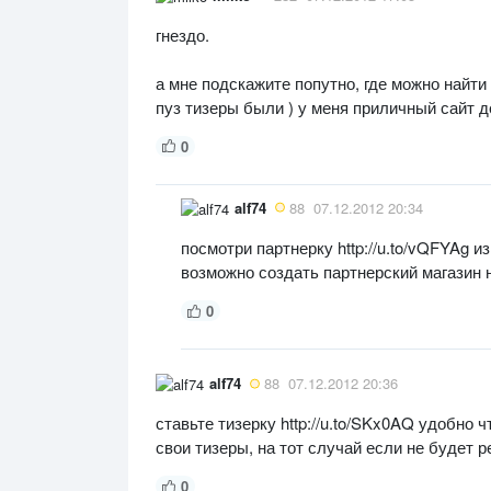
гнездо.
а мне подскажите попутно, где можно найт
пуз тизеры были ) у меня приличный сайт де
0
alf74
88
07.12.2012 20:34
посмотри партнерку http://u.to/vQFYAg 
возможно создать партнерский магазин 
0
alf74
88
07.12.2012 20:36
ставьте тизерку http://u.to/SKx0AQ удобно 
свои тизеры, на тот случай если не будет 
0