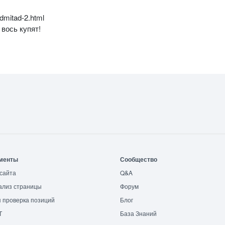
dmitad-2.html
 вось купят!
менты
Сообщество
сайта
Q&A
ализ страницы
Форум
 проверка позиций
Блог
T
База Знаний