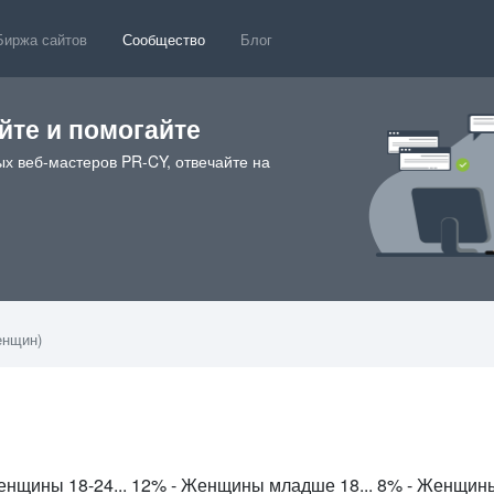
Биржа сайтов
Сообщество
Блог
те и помогайте
х веб-мастеров PR-CY, отвечайте на
енщин)
2
Женщины 18-24... 12% - Женщины младше 18... 8% - Женщин