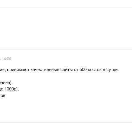
4 14:39
er, принимают качественные сайты от 500 хостов в сутки.
раина).
о 1000р).
ков