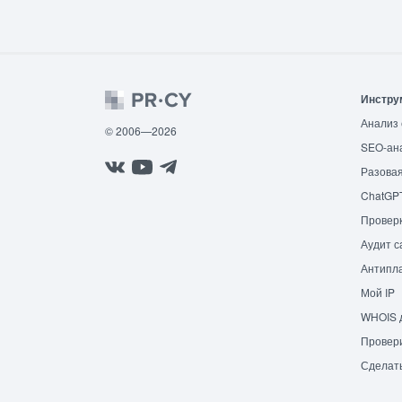
Инстру
Анализ 
© 2006—2026
SEO-ан
Разовая
ChatGP
Провер
Аудит с
Антипла
Мой IP
WHOIS 
Провери
Сделат