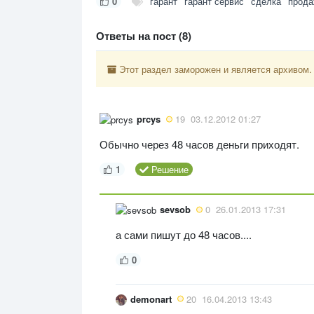
0
гарант
гарант сервис
сделка
прод
Ответы на пост (8)
Этот раздел заморожен и является архивом.
prcys
19
03.12.2012 01:27
Обычно через 48 часов деньги приходят.
1
Решение
sevsob
0
26.01.2013 17:31
а сами пишут до 48 часов....
0
demonart
20
16.04.2013 13:43