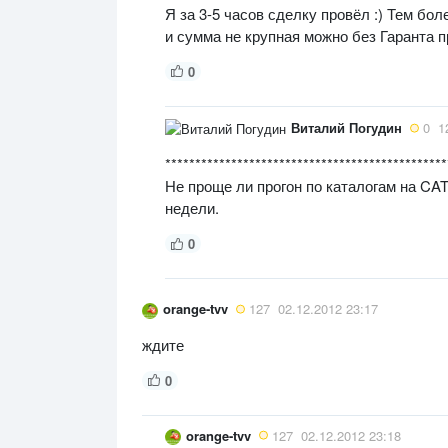
Я за 3-5 часов сделку провёл :) Тем бо
и сумма не крупная можно без Гаранта п
0
Виталий Погудин
0
1
***********************************************
Не проще ли прогон по каталогам на CA
недели.
0
orange-tvv
127
02.12.2012 23:17
ждите
0
orange-tvv
127
02.12.2012 23:18