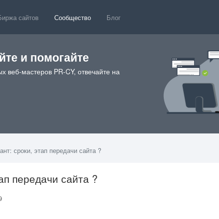
Биржа сайтов
Сообщество
Блог
те и помогайте
х веб-мастеров PR-CY, отвечайте на
ант: сроки, этап передачи сайта ?
тап передачи сайта ?
59