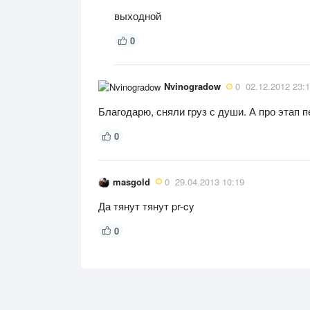
выходной
0
Nvinogradow
0
02.12.2012 23:
Благодарю, сняли груз с души. А про этап 
0
masgold
0
29.04.2013 10:19
Да тянут тянут pr-cy
0