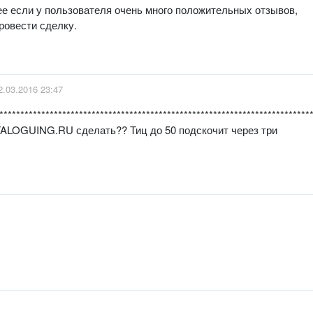
лее если у пользователя очень много положительных отзывов,
ровести сделку.
2.03.2016 23:47
**************************************************************************
TALOGUING.RU сделать?? Тиц до 50 подскочит через три