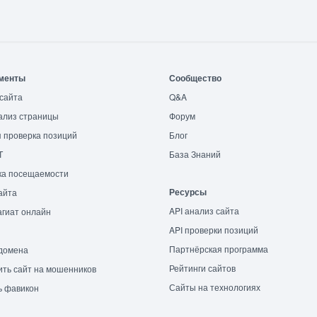
менты
Сообщество
сайта
Q&A
ализ страницы
Форум
 проверка позиций
Блог
T
База Знаний
ка посещаемости
Ресурсы
айта
API анализ сайта
гиат онлайн
API проверки позиций
Партнёрская программа
домена
Рейтинги сайтов
ть сайт на мошенников
Сайты на технологиях
ь фавикон