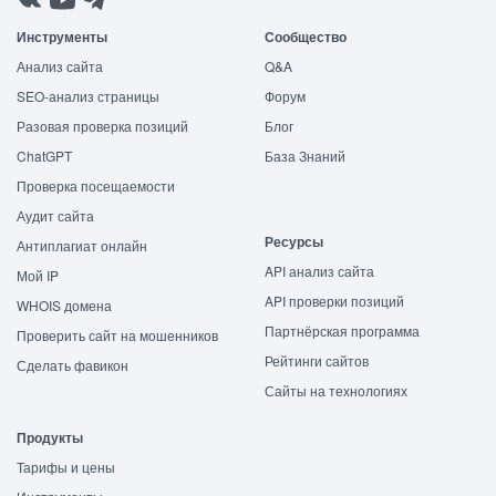
Инструменты
Сообщество
Анализ сайта
Q&A
SEO-анализ страницы
Форум
Разовая проверка позиций
Блог
ChatGPT
База Знаний
Проверка посещаемости
Аудит сайта
Ресурсы
Антиплагиат онлайн
API анализ сайта
Мой IP
API проверки позиций
WHOIS домена
Партнёрская программа
Проверить сайт на мошенников
Рейтинги сайтов
Сделать фавикон
Сайты на технологиях
Продукты
Тарифы и цены