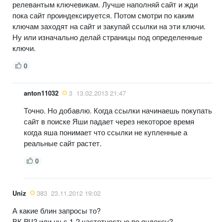
релевантым ключевикам. Лучше наполняй сайт и жди
пока сайт проиндексируется. Потом смотри по каким
ключам заходят на сайт и закупай ссылки на эти ключи.
Ну или изначально делай страницы под определенные
ключи.
0
anton11032
3
13.02.2013 21:47
Точно. Но добавлю. Когда ссылки начинаешь покупать
сайт в поиске Яши падает через некоторое время
когда яша понимает что ссылки не купленные а
реальные сайт растет.
0
Uniz
383
23.11.2012 19:02
А какие блин запросы то?
ВК ВЧ? или нч с 1-2 частотностью по яндексу?