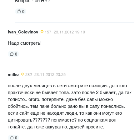
Вопрос - он НЧ?
0
Ivan_Golovinov
157
23.11.2012 19:10
Надо смотреть!
0
milko
282
23.11.2012 23:25
после двух месяцев в сети смотрите позиции. до этого
практически не бывает топа. зато после 2 бывает, да так
тописто.. огого. потерпите. даже без сапы можно
обойтись. тем паче больно рано вы в сапу понеслись.
если сайт еще не находят люди, то как они могут его
цитировать??????? понимаете? по социалкам вон
топайте. да тоже аккуратно. друзей просите.
0