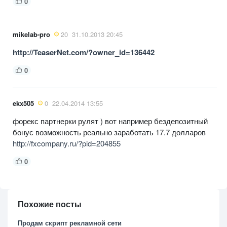
0
mikelab-pro
20
31.10.2013 20:45
http://TeaserNet.com/?owner_id=136442
0
ekx505
0
22.04.2014 13:55
форекс партнерки рулят ) вот например бездепозитный
бонус возможность реально заработать 17.7 долларов
http://fxcompany.ru/?pid=204855
0
Похожие посты
Продам скрипт рекламной сети