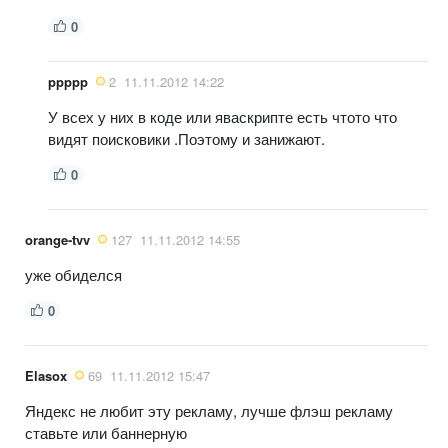
0
ppppp
2
11.11.2012 14:22
У всех у них в коде или яваскрипте есть чтото что
видят поисковики .Поэтому и занижают.
0
orange-tvv
127
11.11.2012 14:55
уже обиделся
0
Elasox
69
11.11.2012 15:47
Яндекс не любит эту рекламу, лучше флэш рекламу
ставьте или баннерную