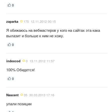
0
zaparka
175
12.11.2012 00:15
Я обижаюсь на вебмастеров у кого на сайтах эта кака
вылазит и больше к ним не хожу.
0
indexcod
0
13.11.2012 11:57
100% Обидется!
0
Nascent
35
30.03.2013 17:16
упали позиции