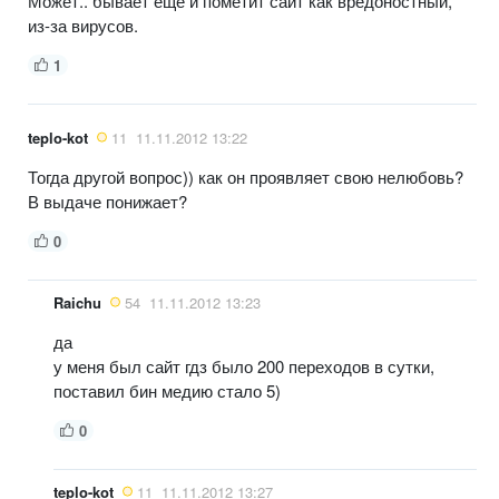
Может.. бывает ещё и пометит сайт как вредоностный,
из-за вирусов.
1
teplo-kot
11
11.11.2012 13:22
Тогда другой вопрос)) как он проявляет свою нелюбовь?
В выдаче понижает?
0
Raichu
54
11.11.2012 13:23
да
у меня был сайт гдз было 200 переходов в сутки,
поставил бин медию стало 5)
0
teplo-kot
11
11.11.2012 13:27