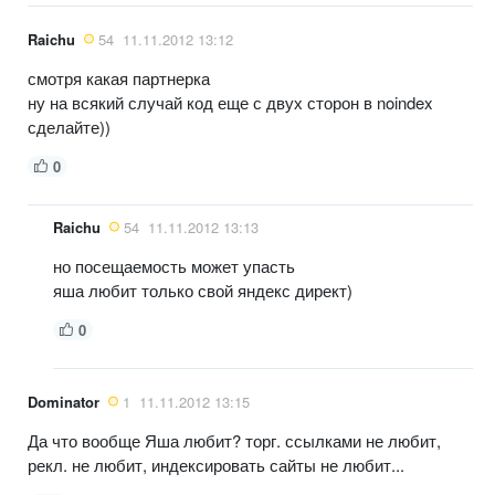
Raichu
54
11.11.2012 13:12
смотря какая партнерка
ну на всякий случай код еще с двух сторон в noindex
сделайте))
0
Raichu
54
11.11.2012 13:13
но посещаемость может упасть
яша любит только свой яндекс директ)
0
Dominator
1
11.11.2012 13:15
Да что вообще Яша любит? торг. ссылками не любит,
рекл. не любит, индексировать сайты не любит...