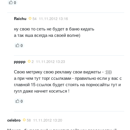
0
Raichu
54
11.11.2012 13:16
ну свою то сеть не будет в баню кидать
а так яша всегда на своей волне)
0
ppppp
2
11.11.2012 13:23
Свою метрику свою рекламу свои виджеты - :))))
а при чем тут торг ссылками - правильно если у вас с
главной 15 ссылок будет стоять на порносайты тут и
гугл даже начнет коситься !
0
celebro
58
11.11.2012 13:20