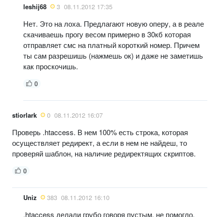
leshij68
3
08.11.2012 17:35
Нет. Это на лоха. Предлагают новую оперу, а в реале
скачиваешь прогу весом примерно в 30кб которая
отправляет смс на платный короткий номер. Причем
ты сам разрешишь (нажмешь ок) и даже не заметишь
как проскочишь.
0
stiorlark
0
08.11.2012 16:07
Проверь .htaccess. В нем 100% есть строка, которая
осуществляет редирект, а если в нем не найдеш, то
проверяй шаблон, на наличие редиректящих скриптов.
0
Uniz
383
08.11.2012 16:10
.htaccess делали грубо говоря пустым, не помогло.