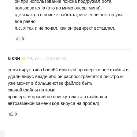
он при использование поиска подгружал бота
пользователю (это по мимо оперы мини).
где и как он в поиске работал, мне если честно уже
все равно.
п.с. я так и не понял, как он редирект вставлял.
0
NIKNN
206
08.11.2012 22:08
если вирус типа base64 или eval прошерсти все файлы и
удали вирус везде ибо он распространяется быстро и
уже может в большенстве файлов быть
скачай файлы на комп
прошерсти прогой по поиску текста в файлах и
автозаменой замени код вируса на пробел)
0