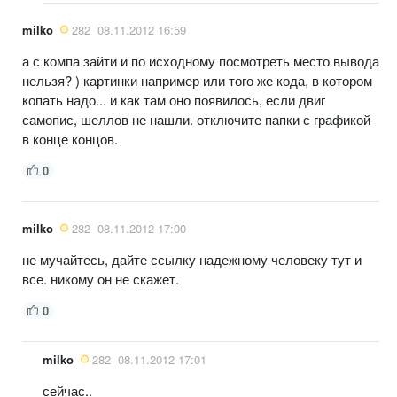
milko
282
08.11.2012 16:59
а с компа зайти и по исходному посмотреть место вывода
нельзя? ) картинки например или того же кода, в котором
копать надо... и как там оно появилось, если двиг
самопис, шеллов не нашли. отключите папки с графикой
в конце концов.
0
milko
282
08.11.2012 17:00
не мучайтесь, дайте ссылку надежному человеку тут и
все. никому он не скажет.
0
milko
282
08.11.2012 17:01
сейчас..