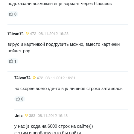
подсказали возможен еще вариант через htaccess
0
74ivan74
472
08.11.2012 16:23
вирус и картинкой подгрузить можно, вместо картинки
пойдет php
1
74ivan74
472
08.11.2012 16:31
но скорее всего где-то в js лишняя строка затаилась
0
Uniz
383
08.11.2012 16:48
у нас js кода на 6000 строк на сайте)))
с этим и проблема что бы найти.