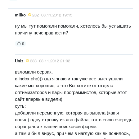
milko
282
08.11.2012 19:15
ну мы тут помогали помогали, хотелось бы услышать
причину неисправности?
0
Uniz
383
08.11.2012 21:02
взломали сервак.
в index.php))) (да я знаю и так уже все выслушали
какие мы хорошие, а что Вы хотите от отдела
оптимизаторов и пары программистов, которые этот
сайт впервые видели)
суть:
добавили переменную, которая вызывала (как я
понял) одну строчку из ява файла, тот в свою очередь
обращался к нашей поисковой форме.
а там и был вирус, при чем в наглую как выяснилось,