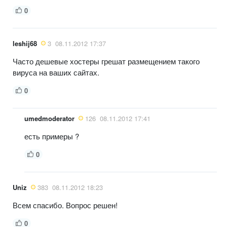
0
leshij68
3
08.11.2012 17:37
Часто дешевые хостеры грешат размещением такого
вируса на ваших сайтах.
0
umedmoderator
126
08.11.2012 17:41
есть примеры ?
0
Uniz
383
08.11.2012 18:23
Всем спасибо. Вопрос решен!
0