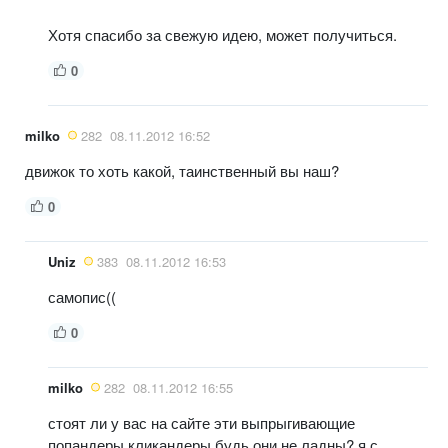
Хотя спасибо за свежую идею, может получиться.
0
milko
282
08.11.2012 16:52
движок то хоть какой, таинственный вы наш?
0
Uniz
383
08.11.2012 16:53
самопис((
0
milko
282
08.11.2012 16:55
стоят ли у вас на сайте эти выпрыгивающие
попандеры кликандеры будь они не ладны? я с