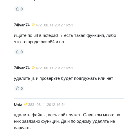
0
74ivan74
472
08.11.2012 16:51
ищите по url в notepad++ есть такая функция, либо
что-то вроде base64 и пр.
0
74ivan74
472
08.11.2012 16:51
удалить js и проверьте будет подгружать или нет
0
Uniz
383
08.11.2012 16:54
удалить файлы, весь сайт ляжет. Слишком много на
них завязано функций. Да и по одному удалять не
вариант.