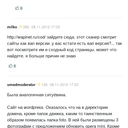
0
milko
282
08.11.2012 17:02
http://wapinet.ru/cod/ зайдите сюда. этот сканер смотрит
сайты как вап версии. у вас кстати есть вап версия?... так
вот посмотрите им и сходный код страницы. может что
найдете. я больше причин не знаю
0
umedmoderator
126
08.11.2012 17:33
Была аналогичная ситуёвина.
Сайт на wordpress. Оказалось что на в директории
домена, кроме папок движка, каким то таинственным
образом появилась папка foto. В ней были размещены 3
фотографии с предложением обновить opera mini. Кроме