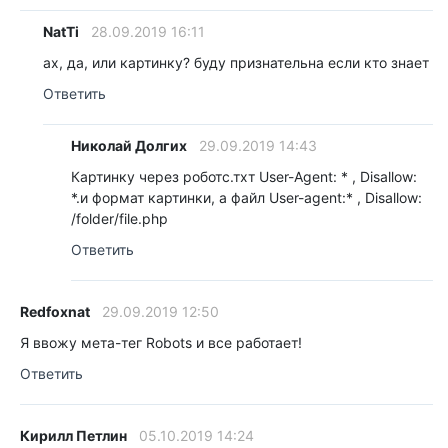
NatTi
28.09.2019 16:11
ах, да, или картинку? буду признательна если кто знает
Ответить
Николай Долгих
29.09.2019 14:43
Картинку через роботс.тхт User-Agent: * , Disallow:
*.и формат картинки, а файл User-agent:* , Disallow:
/folder/file.php
Ответить
Redfoxnat
29.09.2019 12:50
Я ввожу мета-тег Robots и все работает!
Ответить
Кирилл Петлин
05.10.2019 14:24