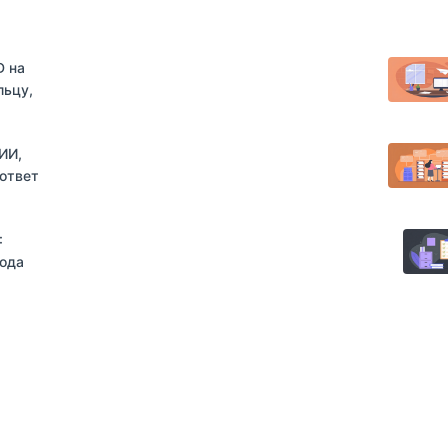
D на
льцу,
 ИИ,
оответ
:
года