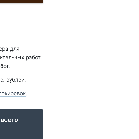
ера для
ительных работ.
бот.
. рублей.
локировок
.
своего