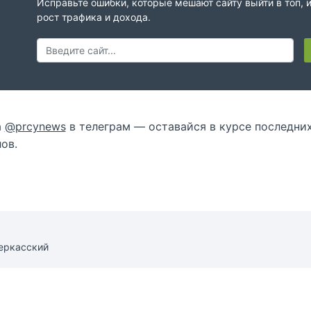
Исправьте ошибки, которые мешают сайту выйти в топ, 
рост трафика и дохода.
а
@prcynews
в телеграм — оставайся в курсе последни
ов.
еркасский