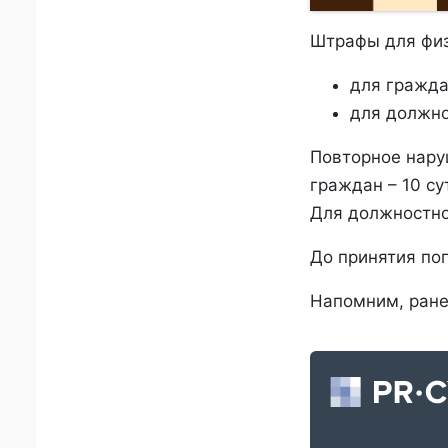
Штрафы для физ
для граждан
для должно
Повторное нару
граждан – 10 су
Для должностног
До принятия по
Напомним, ран