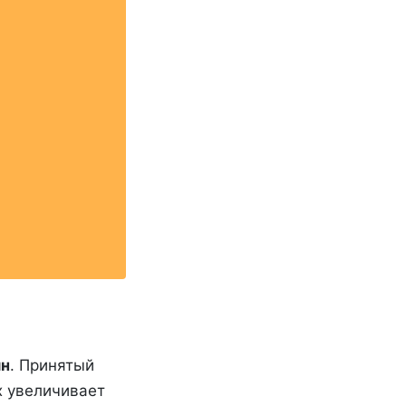
ин
. Принятый
х увеличивает