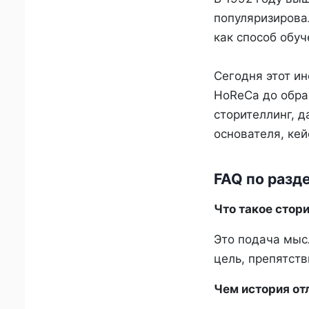
популяризирова
как способ обуч
Сегодня этот и
HoReCa до обра
сторителлинг, д
основателя, кей
FAQ по разд
Что такое стор
Это подача мысл
цель, препятств
Чем история от