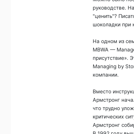
руководстве. На
"ценить"? Писат
шоколадки при 
На одном из се
MBWA — Managem
присутствие». 
Managing by Sto
компании.
Вместо инструк
Армстронг начал
что трудно улож
критических си
Армстронг соби
В 1992 году выш