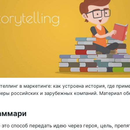
еллинг в маркетинге: как устроена история, где прим
меры российских и зарубежных компаний. Материал обн
аммари
это способ передать идею через героя, цель, препя