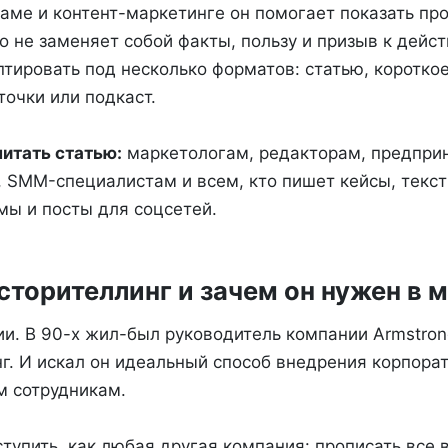
ламе и контент-маркетинге он помогает показать пр
о не заменяет собой факты, пользу и призыв к дейс
птировать под несколько форматов: статью, коротко
точки или подкаст.
читать статью:
маркетологам, редакторам, предпри
, SMM-специалистам и всем, кто пишет кейсы, текст
мы и посты для соцсетей.
сторителлинг и зачем он нужен в 
и. В 90-х жил-был руководитель компании Armstrong 
г. И искал он идеальный способ внедрения корпора
м сотрудникам.
упить, как любая другая компания: прописать все в