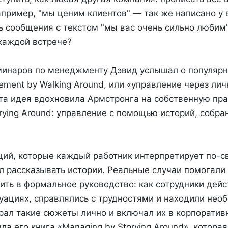
пример, "мы ценим клиентов" — так же написано у в
ь сообщения с текстом "мы вас очень сильно любим"
каждой встрече?
минаров по менеджменту Дэвид услышал о популяр
ent by Walking Around, или «управление через лич
Эта идея вдохновила Армстронга на собственную пр
rying Around: управление с помощью историй, собра
ций, которые каждый работник интерпретирует по-с
 рассказывать истории. Реальные случаи помогали 
ить в формальное руководство: как сотрудники дейс
туациях, справлялись с трудностями и находили нео
рал такие сюжеты лично и включал их в корпоратив
ла его книга «Managing by Storying Around», которая