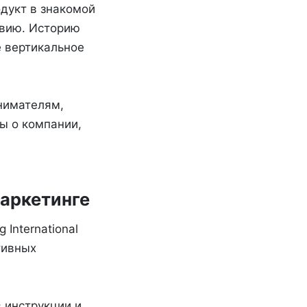
одукт в знакомой
твию. Историю
е вертикальное
нимателям,
ы о компании,
маркетинге
International
тивных
 инструкции и