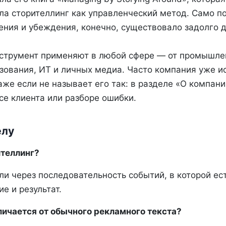
ла сторителлинг как управленческий метод. Само п
ения и убеждения, конечно, существовало задолго д
нструмент применяют в любой сфере — от промышле
зования, ИТ и личных медиа. Часто компания уже и
аже если не называет его так: в разделе «О компани
се клиента или разборе ошибки.
елу
ителлинг?
и через последовательность событий, в которой ест
ие и результат.
личается от обычного рекламного текста?