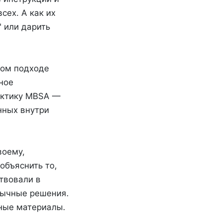
сех. А как их
 или дарить
ном подходе
ное
актику MBSA —
нных внутри
воему,
объяснить то,
твовали в
бычные решения.
ные материалы.