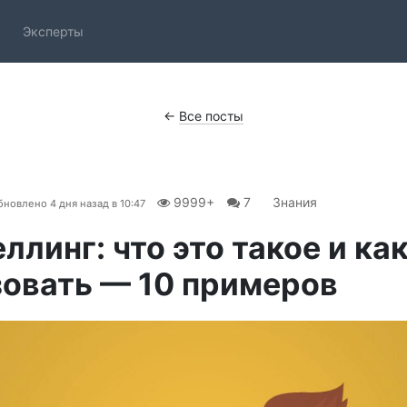
Эксперты
←
Все посты
9999+
7
Знания
бновлено
4 дня назад в 10:47
ллинг: что это такое и ка
овать — 10 примеров