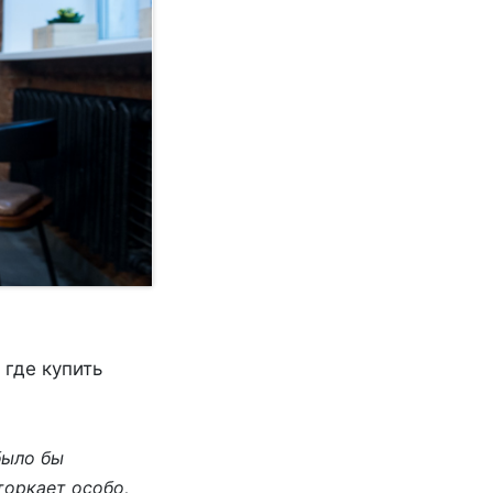
где купить
было бы
торкает особо,