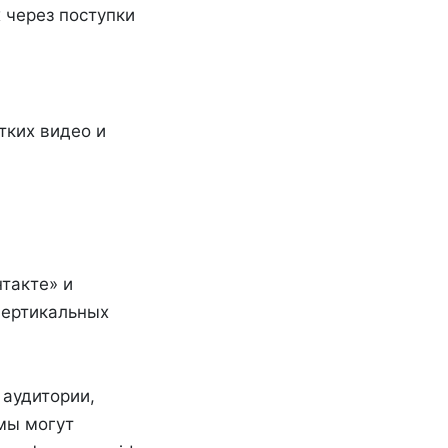
 через поступки
отких видео и
такте» и
вертикальных
 аудитории,
мы могут