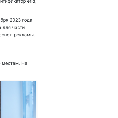
нтификатор erid,
ября 2023 года
а для части
тернет-рекламы.
о местам. На