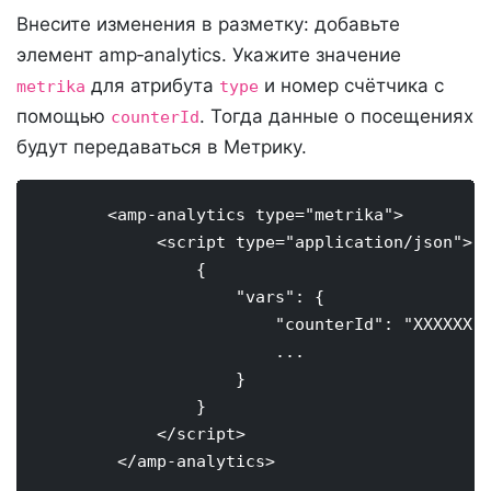
Внесите изменения в разметку: добавьте
элемент amp‑analytics. Укажите значение
для атрибута
и номер счётчика с
metrika
type
помощью
. Тогда данные о посещениях
counterId
будут передаваться в Метрику.
       <amp-analytics type="metrika">

            <script type="application/json">

                {

                    "vars": {

                        "counterId": "XXXXXX"

                        ...

                    }

                }

            </script>

        </amp-analytics>