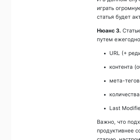
играть огромную
статья будет ак
Нюанс 3.
Статью
путем ежегодно
URL (+ реди
контента (
мета-тегов
количества
Last Modifi
Важно, что подх
продуктивнее со
старую, настрои