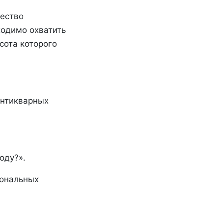
ество
ходимо охватить
сота которого
антикварных
оду?».
сональных