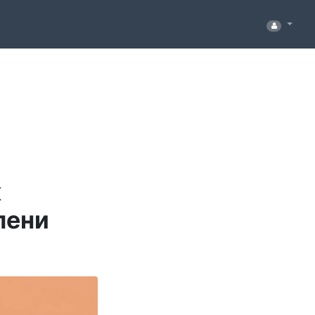
к
пени