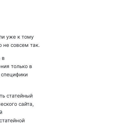
ли уже к тому
 не совсем так.
 в
ния только в
й специфики
ть статейный
еского сайта,
й
статейной