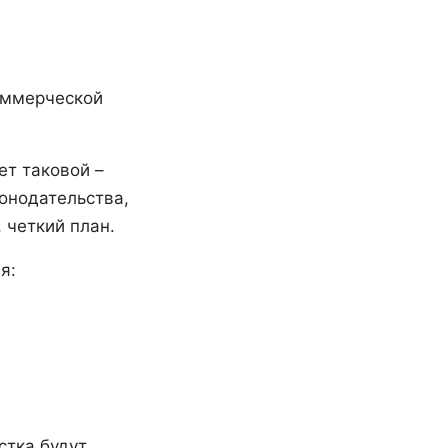
оммерческой
ет таковой –
онодательства,
 четкий план.
я:
стка будут