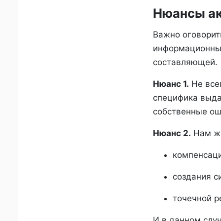
Нюансы ак
Важно оговорит
информационных
составляющей.
Нюанс 1.
Не всег
специфика выда
собственные оши
Нюанс 2.
Нам жи
компенсаци
создания с
точечной р
И в данном случ