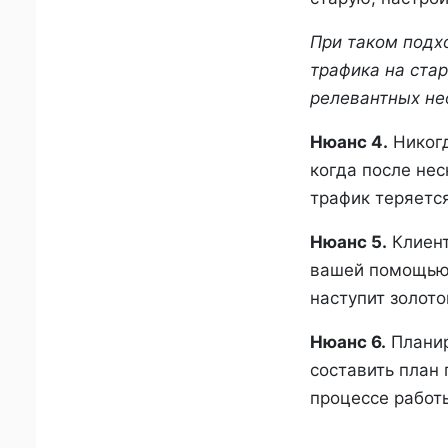
При таком подх
трафика на стар
релевантных не
Нюанс 4.
Никогд
когда после нес
трафик теряетс
Нюанс 5.
Клиент
вашей помощью 
наступит золото
Нюанс 6.
Планир
составить план
процессе работ