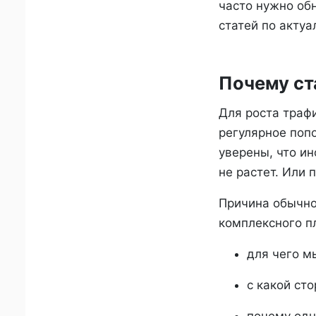
часто нужно обн
статей по актуа
Почему ст
Для роста траф
регулярное поп
уверены, что и
не растет. Или 
Причина обычно 
комплексного п
для чего м
с какой ст