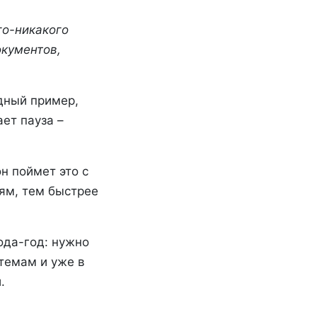
го-никакого
окументов,
дный пример,
ет пауза –
н поймет это с
ям, тем быстрее
ода-год: нужно
темам и уже в
.