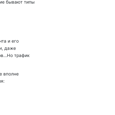
кие бывают типы
та и его
и, даже
тов…Но трафик
е вполне
я: