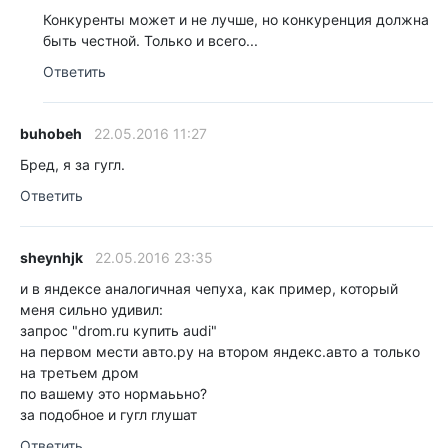
Конкуренты может и не лучше, но конкуренция должна
быть честной. Только и всего...
Ответить
buhobeh
22.05.2016 11:27
Бред, я за гугл.
Ответить
sheynhjk
22.05.2016 23:35
и в яндексе аналогичная чепуха, как пример, который
меня сильно удивил:
запрос "drom.ru купить audi"
на первом мести авто.ру на втором яндекс.авто а только
на третьем дром
по вашему это нормаььно?
за подобное и гугл глушат
Ответить