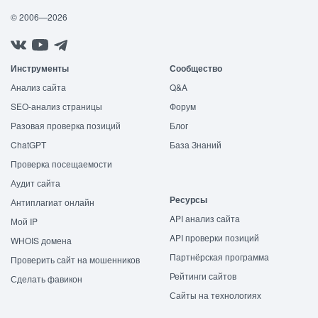
© 2006—2026
Инструменты
Сообщество
Анализ сайта
Q&A
SEO-анализ страницы
Форум
Разовая проверка позиций
Блог
ChatGPT
База Знаний
Проверка посещаемости
Аудит сайта
Ресурсы
Антиплагиат онлайн
API анализ сайта
Мой IP
API проверки позиций
WHOIS домена
Партнёрская программа
Проверить сайт на мошенников
Рейтинги сайтов
Сделать фавикон
Сайты на технологиях