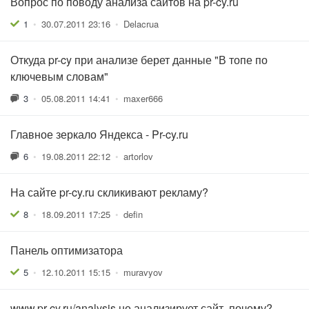
Вопрос по поводу анализа сайтов на pr-cy.ru
1
•
30.07.2011 23:16
•
Delacrua
Откуда pr-cy при анализе берет данные "В топе по
ключевым словам"
3
•
05.08.2011 14:41
•
maxer666
Главное зеркало Яндекса - Pr-cy.ru
6
•
19.08.2011 22:12
•
artorlov
На сайте pr-cy.ru скликивают рекламу?
8
•
18.09.2011 17:25
•
defin
Панель оптимизатора
5
•
12.10.2011 15:15
•
muravyov
www.pr-cy.ru/analysis не анализирует сайт, почему?